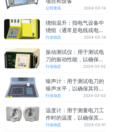
项目和设备
公司资讯
2024-03-14
绕组温升：指电气设备中
绕组（通常是电线或电缆
的集合）在工作时产生的
行业动态
2024-03-14
热量导致温度上升的现
振动测试仪：用于测试电
象。绕组温升过高可能导
刀的振动性能，以确保其
致绝缘材料老化、性能下
符合标准要求。
行业动态
2024-03-02
降，甚至引发火灾。因
此，对绕组温升进行监控
噪声计：用于测试电刀的
和控制是确保电气设备安
噪声水平，以确保其符合
全运行的重要措施。
标准要求。
行业动态
2024-03-02
温度计：用于测量电刀工
作时的温度，以确保其符
合标准要求。
行业动态
2024-03-01